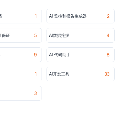
1
2
档
AI 监控和报告生成器
5
4
量保证
AI数据挖掘
9
8
器
AI 代码助手
1
33
AI开发工具
3