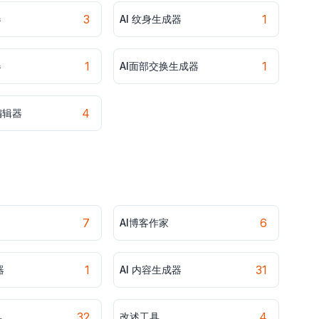
3
1
器
AI 纹身生成器
1
1
器
AI面部交换生成器
4
编辑器
7
6
AI博客作家
1
31
器
AI 内容生成器
32
4
具
改述工具