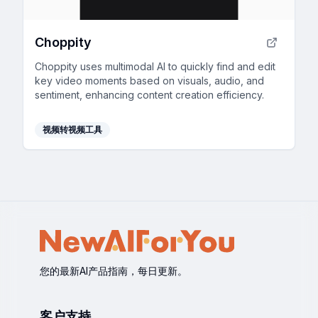
Choppity
Choppity uses multimodal AI to quickly find and edit
key video moments based on visuals, audio, and
sentiment, enhancing content creation efficiency.
视频转视频工具
您的最新AI产品指南，每日更新。
客户支持