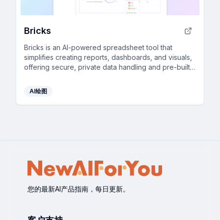
Bricks
Bricks is an AI-powered spreadsheet tool that
simplifies creating reports, dashboards, and visuals,
offering secure, private data handling and pre-built
templates.
AI绘图
您的最新AI产品指南，每日更新。