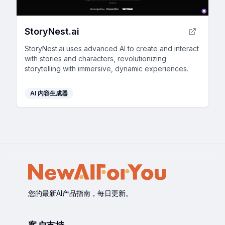
StoryNest.ai
StoryNest.ai uses advanced AI to create and interact
with stories and characters, revolutionizing
storytelling with immersive, dynamic experiences.
AI 内容生成器
您的最新AI产品指南，每日更新。