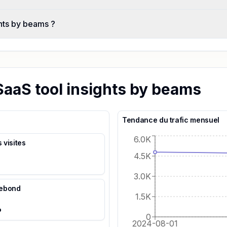
ghts by beams ?
SaaS tool insights by beams
Tendance du trafic mensuel
6.0K
 visites
4.5K
3.0K
rebond
1.5K
%
0
2024-08-01