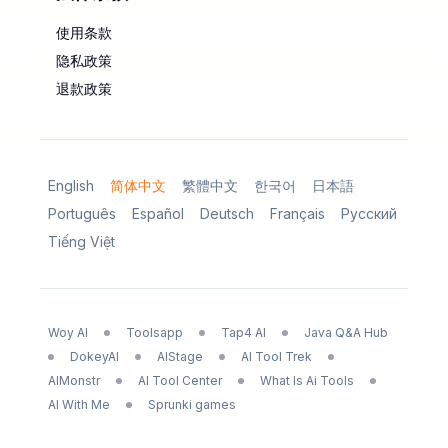
使用条款
隐私政策
退款政策
English
简体中文
繁體中文
한국어
日本語
Português
Español
Deutsch
Français
Русский
Tiếng Việt
Woy AI
Toolsapp
Tap4 AI
Java Q&A Hub
DokeyAI
AIStage
AI Tool Trek
AIMonstr
AI Tool Center
What Is Ai Tools
AI With Me
Sprunki games