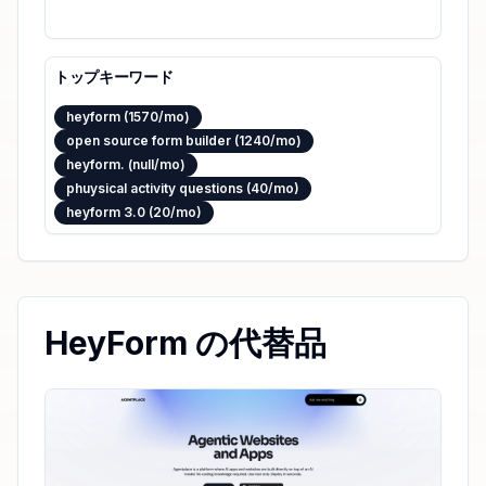
トップキーワード
heyform (1570/mo)
open source form builder (1240/mo)
heyform. (null/mo)
phuysical activity questions (40/mo)
heyform 3.0 (20/mo)
HeyForm の代替品