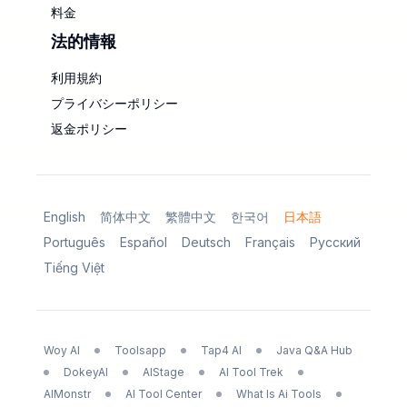
料金
法的情報
利用規約
プライバシーポリシー
返金ポリシー
English
简体中文
繁體中文
한국어
日本語
Português
Español
Deutsch
Français
Русский
Tiếng Việt
Woy AI
Toolsapp
Tap4 AI
Java Q&A Hub
DokeyAI
AIStage
AI Tool Trek
AIMonstr
AI Tool Center
What Is Ai Tools