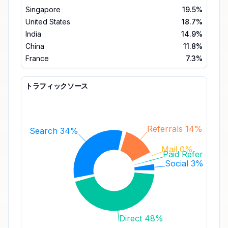
Singapore
19.5%
United States
18.7%
India
14.9%
China
11.8%
France
7.3%
トラフィックソース
Referrals 14%
Search 34%
Mail 0%
Paid Referrals 1
Social 3%
Direct 48%