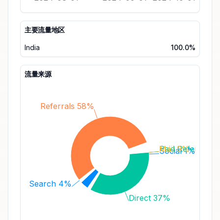
主要流量地区
India
100.0%
流量来源
Referrals 58%
Paid Referrals 
Mail 0%
Social 1%
Search 4%
Direct 37%