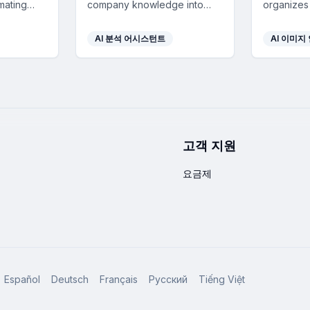
mating
company knowledge into
organizes
providing
engaging training, offering
one click,
mized
scalable coaching and real-
optimized
AI 분석 어시스턴트
AI 이미지
s.
time feedback to enhance
efficient
employee performance.
across de
고객 지원
요금제
Español
Deutsch
Français
Русский
Tiếng Việt