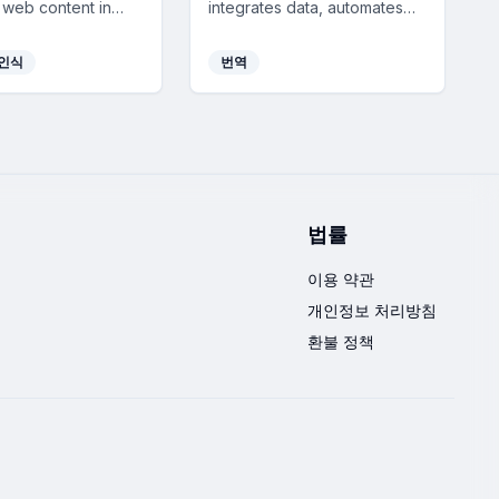
 web content in
integrates data, automates
 leveraging AI for
workflows, and enhances
 reading and
productivity, saving
 인식
번역
 content management
businesses up to 3-7 days of
vices.
productivity per employee
each month.
법률
이용 약관
개인정보 처리방침
환불 정책