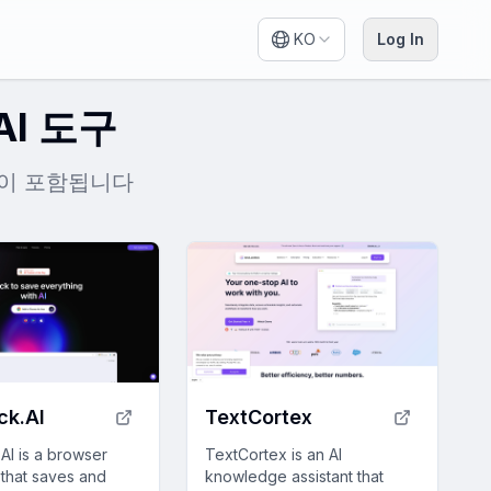
KO
Log In
I 도구
 등이 포함됩니다
ck.AI
TextCortex
AI is a browser
TextCortex is an AI
 that saves and
knowledge assistant that