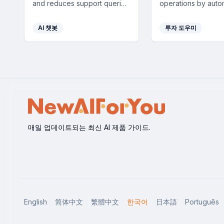
and reduces support queries
operations by auto
by providing multilingual,
asset tracking and 
real-time answers using your
on-demand, custo
AI 챗봇
투자 도우미
custom data.
performance report
매일 업데이트되는 최신 AI 제품 가이드.
English
简体中文
繁體中文
한국어
日本語
Português