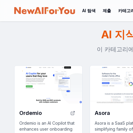
AI 탐색
제출
카테고
AI 지
이 카테고리에는
Ordemio
Asora
Ordemio is an AI Copilot that
Asora is a SaaS pla
enhances user onboarding
simplifying family of