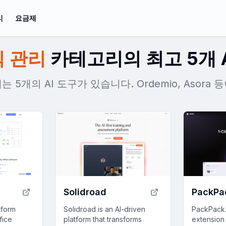
리
요금제
식 관리
카테고리의 최고 5개 A
 5개의 AI 도구가 있습니다. Ordemio, Asora
Solidroad
PackPa
tform
Solidroad is an AI-driven
PackPack.
fice
platform that transforms
extension