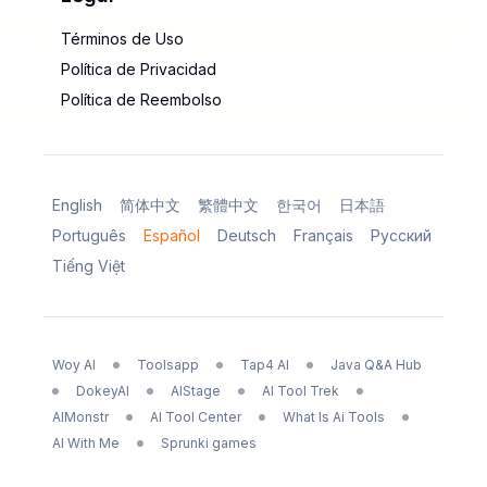
Términos de Uso
Política de Privacidad
Política de Reembolso
English
简体中文
繁體中文
한국어
日本語
Português
Español
Deutsch
Français
Русский
Tiếng Việt
Woy AI
Toolsapp
Tap4 AI
Java Q&A Hub
DokeyAI
AIStage
AI Tool Trek
AIMonstr
AI Tool Center
What Is Ai Tools
AI With Me
Sprunki games