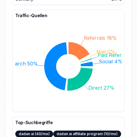
Traffic-Quellen
Referrals 18%
Mail 0%
Paid Referrals 1
Social 4%
Search 50%
Direct 27%
Top-Suchbegriffe
dadan ai (40/mo)
dadan ai affiliate program (10/mo)