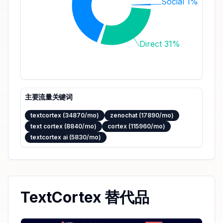
Social 1%
Direct 31%
主要流量关键词
textcortex (34870/mo)
zenochat (17890/mo)
text cortex (8840/mo)
cortex (115960/mo)
textcortex ai (5830/mo)
TextCortex 替代品