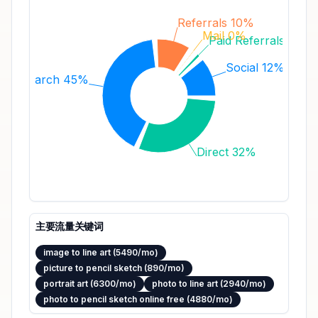
Referrals 10%
Mail 0%
Paid Referrals 1%
Social 12%
Search 45%
Direct 32%
主要流量关键词
image to line art (5490/mo)
picture to pencil sketch (890/mo)
portrait art (6300/mo)
photo to line art (2940/mo)
photo to pencil sketch online free (4880/mo)