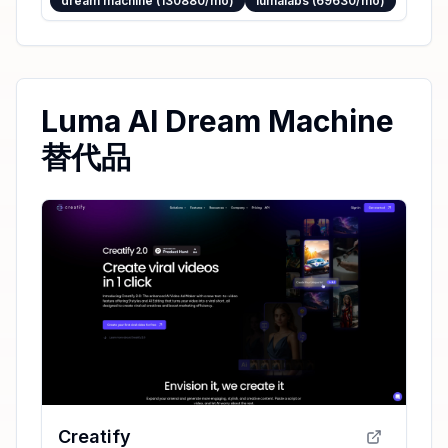
dream machine (130880/mo)
lumalabs (69630/mo)
Luma AI Dream Machine
替代品
Creatify