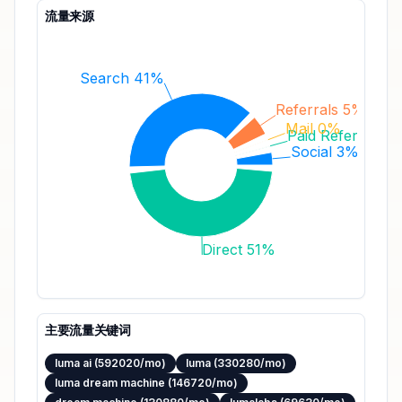
流量来源
Search 41%
Referrals 5%
Mail 0%
Paid Referrals 
Social 3%
Direct 51%
主要流量关键词
luma ai (592020/mo)
luma (330280/mo)
luma dream machine (146720/mo)