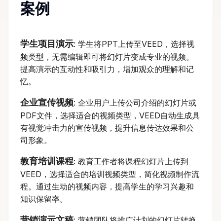
案例
学生项目演示
: 学生将PPT上传至VEED，选择视
频类型，无需编辑即可将幻灯片变成专业的视频。
提高演示的互动性和吸引力，增加观众的理解和记
忆。
企业宣传视频
: 企业用户上传公司介绍的幻灯片或
PDF文件，选择适合的视频类型，VEED自动生成具
有视觉冲击力的宣传视频，提升信息传达效果和公
司形象。
教育培训课程
: 教育工作者将课程幻灯片上传到
VEED，选择适合的培训视频类型，简化视频制作流
程。通过生动的视频内容，提高学生的学习兴趣和
知识保留率。
营销演示文稿
: 营销团队将推广计划的幻灯片转换