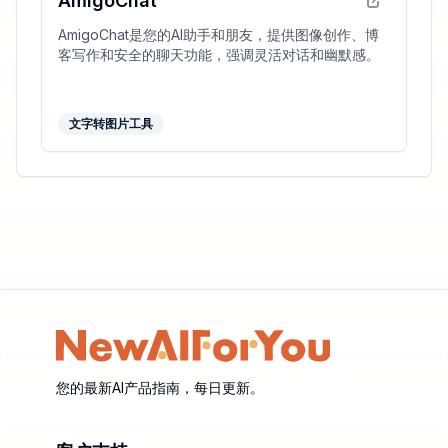
AmigoChat
AmigoChat是您的AI助手和朋友，提供图像创作、博
客写作和安全的聊天功能，强调灵活对话和幽默感。
文字转图片工具
您的最新AI产品指南，每日更新。