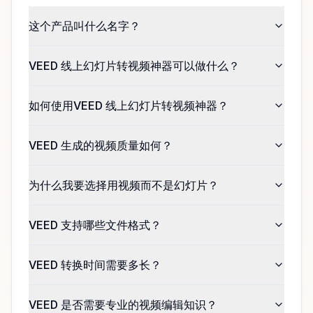
这个产品叫什么名字？
VEED 线上幻灯片转视频神器可以做什么？
如何使用VEED 线上幻灯片转视频神器？
VEED 生成的视频质量如何？
为什么我要选择用视频而不是幻灯片？
VEED 支持哪些文件格式？
VEED 转换时间需要多长？
VEED 是否需要专业的视频编辑知识？