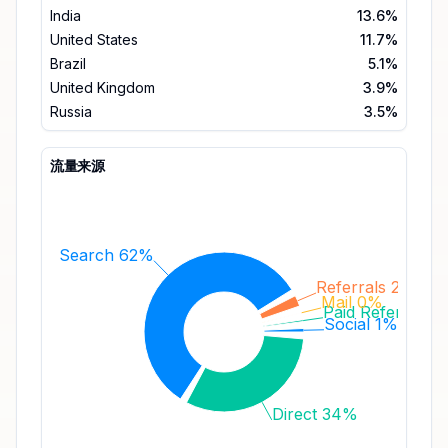
India
13.6%
United States
11.7%
Brazil
5.1%
United Kingdom
3.9%
Russia
3.5%
流量来源
Search 62%
Referrals 2%
Mail 0%
Paid Referrals 
Social 1%
Direct 34%