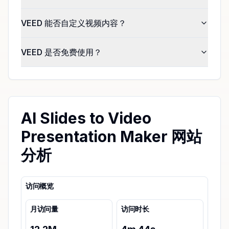
VEED 能否自定义视频内容？
VEED 是否免费使用？
AI Slides to Video
Presentation Maker 网站
分析
访问概览
月访问量
访问时长