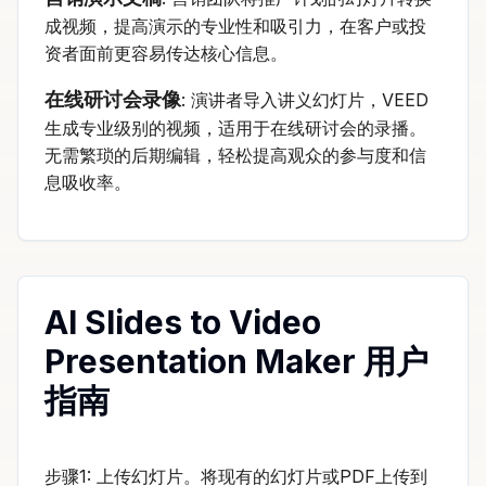
成视频，提高演示的专业性和吸引力，在客户或投
资者面前更容易传达核心信息。
在线研讨会录像
: 演讲者导入讲义幻灯片，VEED
生成专业级别的视频，适用于在线研讨会的录播。
无需繁琐的后期编辑，轻松提高观众的参与度和信
息吸收率。
AI Slides to Video
Presentation Maker 用户
指南
步骤1: 上传幻灯片。将现有的幻灯片或PDF上传到