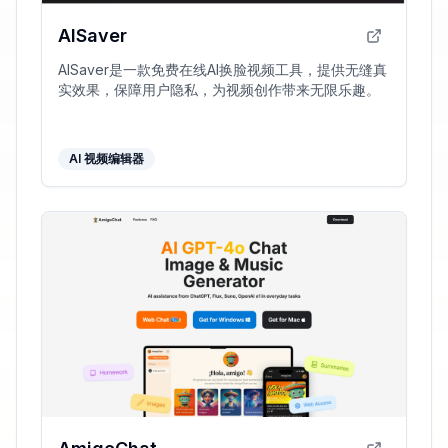
AISaver
AISaver是一款免费在线AI换脸视频工具，提供无缝真
实效果，保障用户隐私，为视频创作带来无限乐趣。
AI 视频编辑器