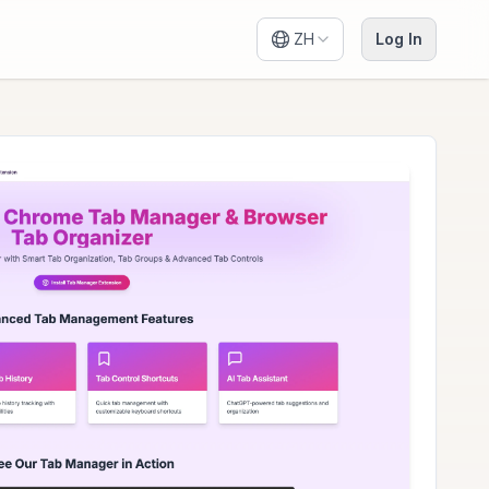
ZH
Log In