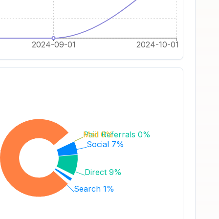
2024-09-01
2024-10-01
Paid Referrals 0%
Mail 0%
Social 7%
Direct 9%
Search 1%