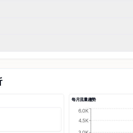
析
每月流量趨勢
6.0K
4.5K
3.0K