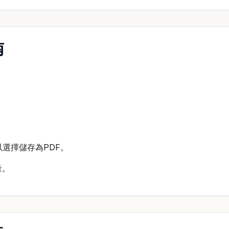
南
可以選擇儲存為PDF。
量。