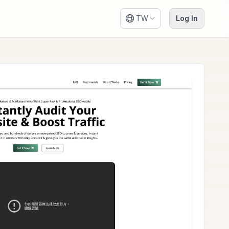
TW
Log In