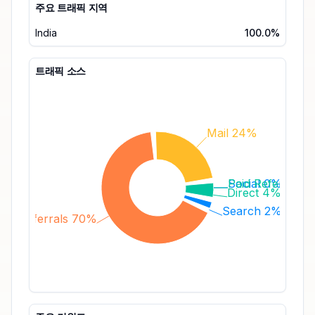
주요 트래픽 지역
India
100.0%
트래픽 소스
Mail 24%
Social 0%
Paid Referrals 
Direct 4%
Search 2%
Referrals 70%