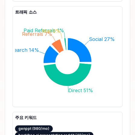
트래픽 소스
Paid Referrals 1%
Mail 0%
Referrals 7%
Social 27%
Search 14%
Direct 51%
주요 키워드
genppt (980/mo)