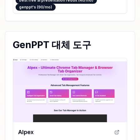
best free ai presentation reddit (40/mo)
genppt's (90/mo)
GenPPT 대체 도구
AIpex