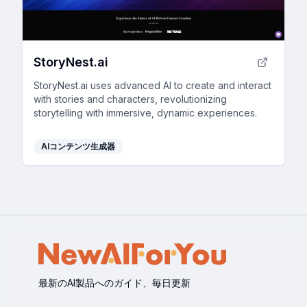
StoryNest.ai
StoryNest.ai uses advanced AI to create and interact
with stories and characters, revolutionizing
storytelling with immersive, dynamic experiences.
AIコンテンツ生成器
最新のAI製品へのガイド、毎日更新