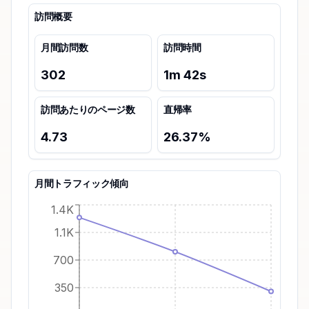
訪問概要
月間訪問数
訪問時間
302
1
m
42
s
訪問あたりのページ数
直帰率
4.73
26.37
%
月間トラフィック傾向
1.4K
1.1K
700
350