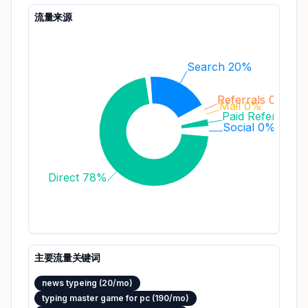
流量来源
Search 20%
Referrals 0%
Mail 0%
Paid Referrals 
Social 0%
Direct 78%
主要流量关键词
news typeing (20/mo)
typing master game for pc (190/mo)