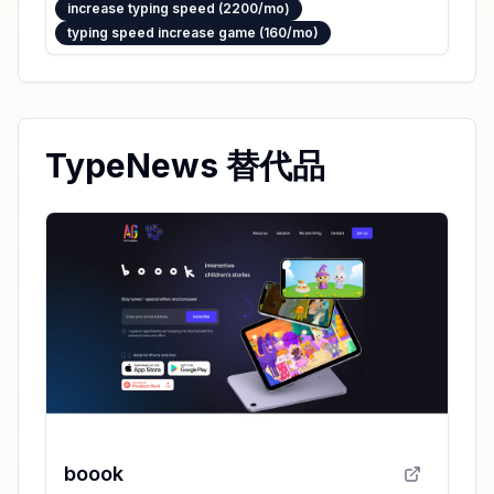
increase typing speed (2200/mo)
typing speed increase game (160/mo)
TypeNews 替代品
boook