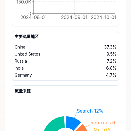
150.0K
0
2024-08-01
2024-09-01
2024-10-01
主要流量地区
China
37.3%
United States
9.5%
Russia
7.2%
India
6.8%
Germany
4.7%
流量来源
Search 12%
Referrals 6%
Mail 0%