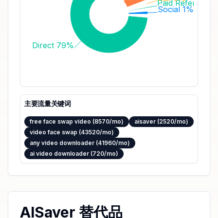
Paid Referrals 
Social 1%
Direct 79%
主要流量关键词
free face swap video (8570/mo)
aisaver (2520/mo)
video face swap (43520/mo)
any video downloader (41960/mo)
ai video downloader (720/mo)
AISaver 替代品