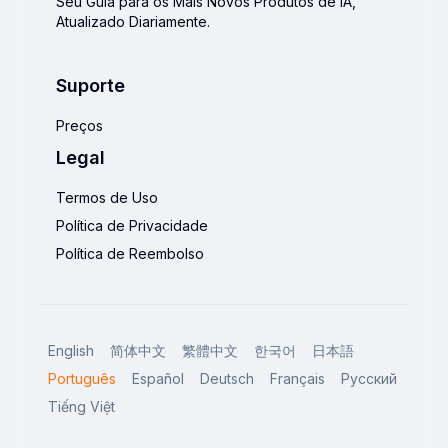
Seu Guia para os Mais Novos Produtos de IA,
Atualizado Diariamente.
Suporte
Preços
Legal
Termos de Uso
Política de Privacidade
Política de Reembolso
English
简体中文
繁體中文
한국어
日本語
Português
Español
Deutsch
Français
Русский
Tiếng Việt