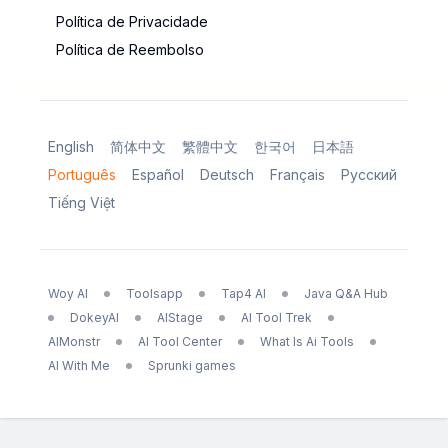
Política de Privacidade
Política de Reembolso
English
简体中文
繁體中文
한국어
日本語
Português
Español
Deutsch
Français
Русский
Tiếng Việt
Woy AI
Toolsapp
Tap4 AI
Java Q&A Hub
DokeyAI
AIStage
AI Tool Trek
AIMonstr
AI Tool Center
What Is Ai Tools
AI With Me
Sprunki games