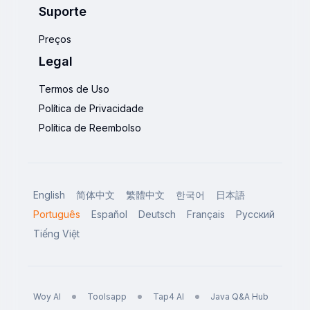
Suporte
Preços
Legal
Termos de Uso
Política de Privacidade
Política de Reembolso
English
简体中文
繁體中文
한국어
日本語
Português
Español
Deutsch
Français
Русский
Tiếng Việt
Woy AI
Toolsapp
Tap4 AI
Java Q&A Hub