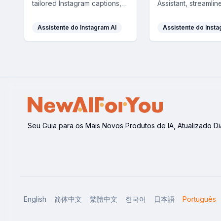
tailored Instagram captions,
Assistant, streamlin
boosting engagement and
and analyzing influ
saving you time with custom,
directly on social m
Assistente do Instagram AI
Assistente do Insta
high-impact content.
enhancing campai
efficiency with smar
suggestions and va
insights.
Seu Guia para os Mais Novos Produtos de IA, Atualizado Di
English
简体中文
繁體中文
한국어
日本語
Português