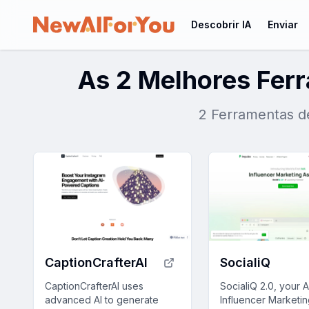
Descobrir IA
Enviar
As 2 Melhores Fer
2 Ferramentas de 
CaptionCrafterAI
SocialiQ
CaptionCrafterAI uses
SocialiQ 2.0, your A
advanced AI to generate
Influencer Marketi