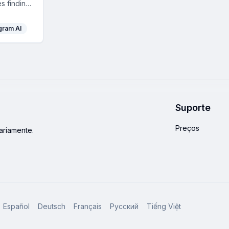
es finding
encers
edia,
gram AI
gn
t
luable
Suporte
Preços
ariamente.
Español
Deutsch
Français
Русский
Tiếng Việt