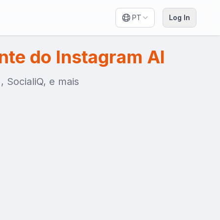
PT
Log In
nte do Instagram AI
, SocialiQ, e mais