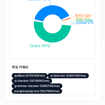
Referrals 1%
Mail 0%
Paid Referrals 
Social 0%
Direct 56%
주요 키워드
quillbot (4755140/mo)
ai detector (2900130/mo)
ai checker (1476590/mo)
grammar checker (1458790/mo)
paraphrasing tool (1027580/mo)