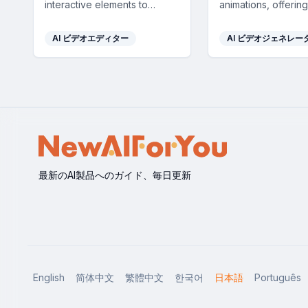
interactive elements to
animations, offering
enhance sales engagement
quality, personal v
and customer connections,
lightning-fast creat
AI ビデオエディター
AI ビデオジェネレー
integrating seamlessly with
easy social sharing
CRM and marketing tools.
最新のAI製品へのガイド、毎日更新
English
简体中文
繁體中文
한국어
日本語
Português