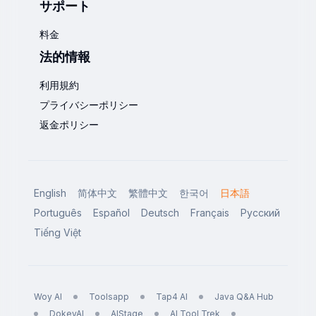
サポート
料金
法的情報
利用規約
プライバシーポリシー
返金ポリシー
English
简体中文
繁體中文
한국어
日本語
Português
Español
Deutsch
Français
Русский
Tiếng Việt
Woy AI
Toolsapp
Tap4 AI
Java Q&A Hub
DokeyAI
AIStage
AI Tool Trek