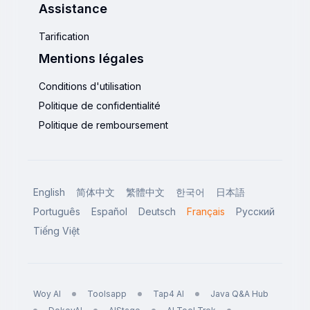
Assistance
Tarification
Mentions légales
Conditions d'utilisation
Politique de confidentialité
Politique de remboursement
English
简体中文
繁體中文
한국어
日本語
Português
Español
Deutsch
Français
Русский
Tiếng Việt
Woy AI
Toolsapp
Tap4 AI
Java Q&A Hub