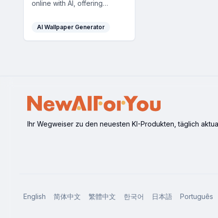
online with AI, offering
unique, vibrant designs for
any device effortlessly.
AI Wallpaper Generator
Ihr Wegweiser zu den neuesten KI-Produkten, täglich aktuali
English
简体中文
繁體中文
한국어
日本語
Português