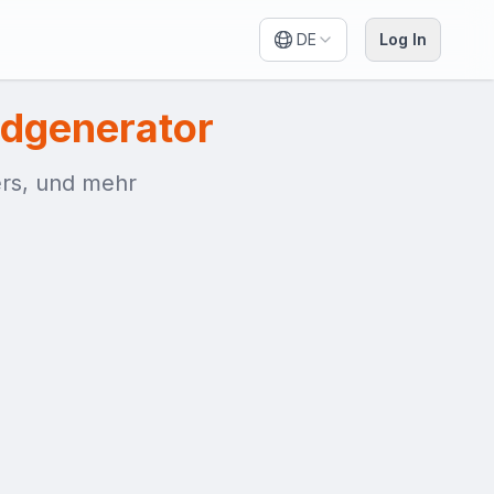
DE
Log In
ndgenerator
pers, und mehr