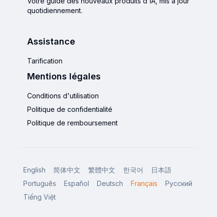
Votre guide des nouveaux produits d'IA, mis à jour
quotidiennement.
Assistance
Tarification
Mentions légales
Conditions d'utilisation
Politique de confidentialité
Politique de remboursement
English
简体中文
繁體中文
한국어
日本語
Português
Español
Deutsch
Français
Русский
Tiếng Việt