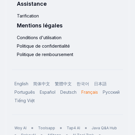
Assistance
Tarification
Mentions légales
Conditions d'utilisation
Politique de confidentialité
Politique de remboursement
English
简体中文
繁體中文
한국어
日本語
Português
Español
Deutsch
Français
Русский
Tiếng Việt
Woy AI
Toolsapp
Tap4 AI
Java Q&A Hub