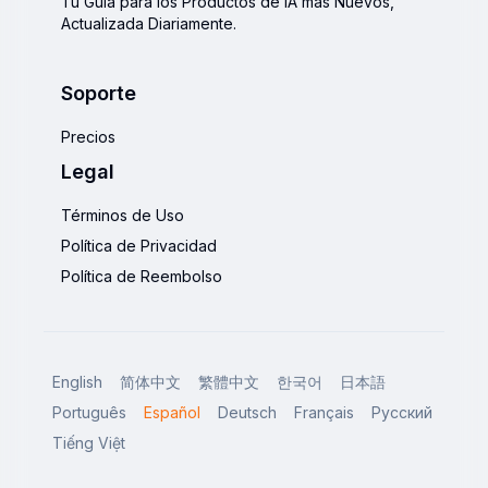
Tu Guía para los Productos de IA más Nuevos,
Actualizada Diariamente.
Soporte
Precios
Legal
Términos de Uso
Política de Privacidad
Política de Reembolso
English
简体中文
繁體中文
한국어
日本語
Português
Español
Deutsch
Français
Русский
Tiếng Việt