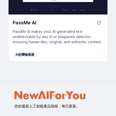
PassMe AI
PassMe AI makes your AI-generated text
undetectable by any AI or plagiarism detector,
ensuring human-like, original, and authentic content.
AI抄襲檢查器
您的最新人工智能產品指南，每日更新。