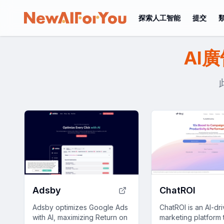
探索人工智能
提交
AI
Adsby
ChatROI
Adsby optimizes Google Ads
ChatROI is an AI-dr
with AI, maximizing Return on
marketing platform 