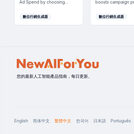
Ad Spend by choosing
boosts campaign pr
precise keywords and
by refining strategi
crafting efficient ad
discovering audien
數位行銷生成器
數位行銷生成器
campaigns swiftly.
optimizing multi-ch
performances in rea
您的最新人工智能產品指南，每日更新。
English
简体中文
繁體中文
한국어
日本語
Português