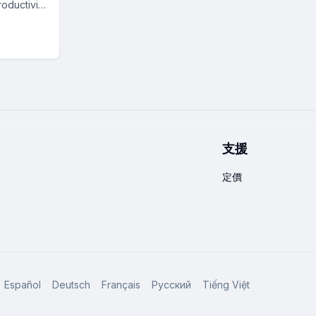
oductivity
es,
ces, and
annel ad
l-time.
支援
定價
Español
Deutsch
Français
Русский
Tiếng Việt