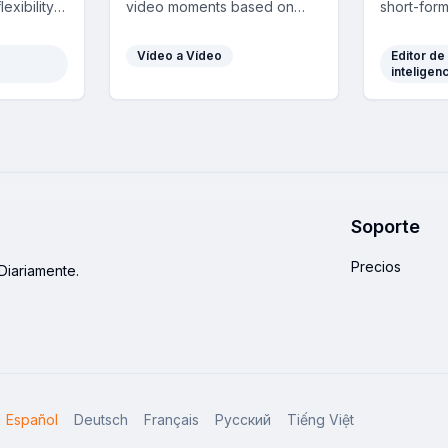
exibility,
video moments based on
short-form
-of-voice
visuals, audio, and sentiment,
featuring 
nt creators
enhancing content creation
premium B
Vídeo a Vídeo
Editor de
efficiency.
automated
inteligenci
Soporte
Precios
Diariamente.
Español
Deutsch
Français
Русский
Tiếng Việt