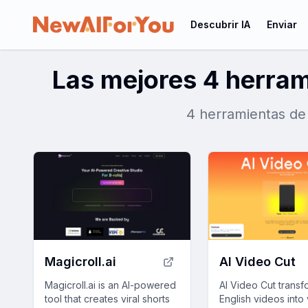
Descubrir IA
Enviar
Las mejores 4 herram
4 herramientas de 
Magicroll.ai
AI Video Cut
Magicroll.ai is an AI-powered
AI Video Cut transf
tool that creates viral shorts
English videos into v