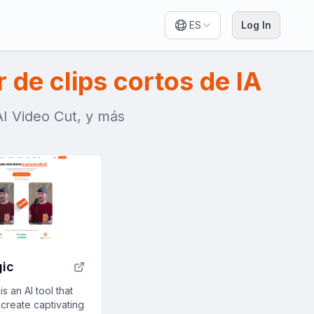
ES
Log In
de clips cortos de IA
AI Video Cut, y más
ic
s an AI tool that
create captivating