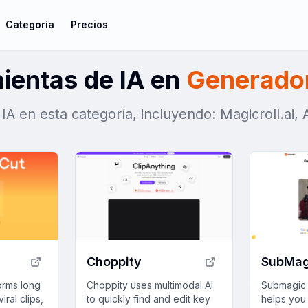
Categoría
Precios
ientas de IA en
Generador 
IA en esta categoría, incluyendo: Magicroll.ai, 
Choppity
SubMag
orms long
Choppity uses multimodal AI
Submagic i
iral clips,
to quickly find and edit key
helps you 