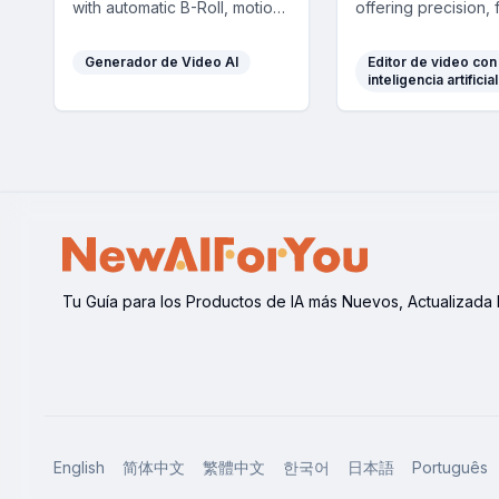
with automatic B-Roll, motion
offering precision, fl
graphics, and captions,
and upcoming tone
making professional video
selection for conte
Generador de Video AI
Editor de video con
editing fast, easy, and
across platforms.
inteligencia artificial
accessible to everyone.
Tu Guía para los Productos de IA más Nuevos, Actualizada 
English
简体中文
繁體中文
한국어
日本語
Português