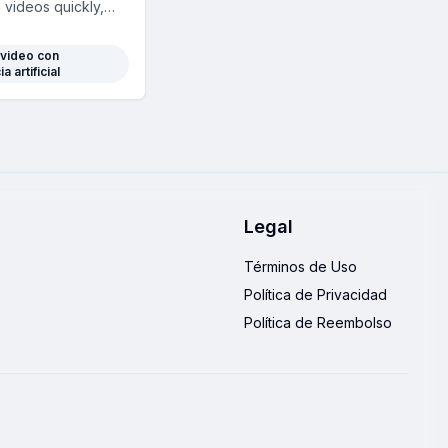
 videos quickly,
dynamic captions,
-Rolls, and
 video con
 edits.
a artificial
Legal
Términos de Uso
Política de Privacidad
Política de Reembolso